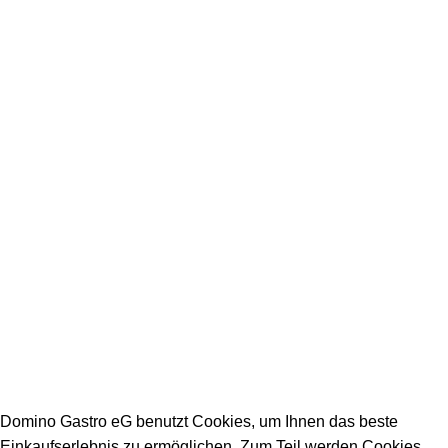
+49 231 986 888 32
Impressum
Datenschutz
Stellenangebote
Arbeitszeiten Büro:
Mo - Fr: 08:00 - 16:30
Warenannahmezeiten:
Mo - Fr: 09:00 - 15:00
Warenabholzeiten:
Mo - Fr: 09:00 - 15:00
DOMINO GASTRO eG 2023
Domino Gastro eG benutzt Cookies, um Ihnen das beste
Einkaufserlebnis zu ermöglichen. Zum Teil werden Cookies