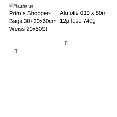
Alufolie 030 x 80m
Al
Prim`s Shopper-
12μ lose 740g
14
Bags 30+20x60cm
Weiss 20x50St
Gewerbeparkstraße 8
44339 Dortmund
+49 231 986 888 30