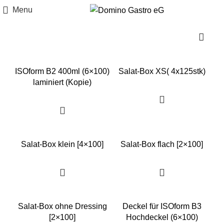
Menu
ISOform B2 400ml (6×100)
Salat-Box XS( 4x125stk)
laminiert (Kopie)
Salat-Box klein [4×100]
Salat-Box flach [2×100]
Salat-Box ohne Dressing
Deckel für ISOform B3
[2×100]
Hochdeckel (6×100)