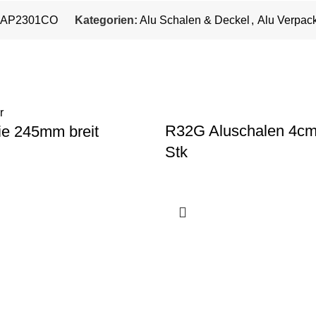
LAP2301CO
Kategorien:
Alu Schalen & Deckel
,
Alu Verpac
R32G Aluschalen 4c
lie 245mm breit
Stk