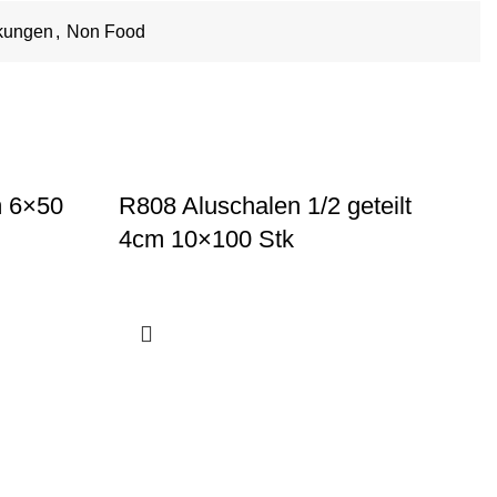
kungen
,
Non Food
m 6×50
R808 Aluschalen 1/2 geteilt
R
4cm 10×100 Stk