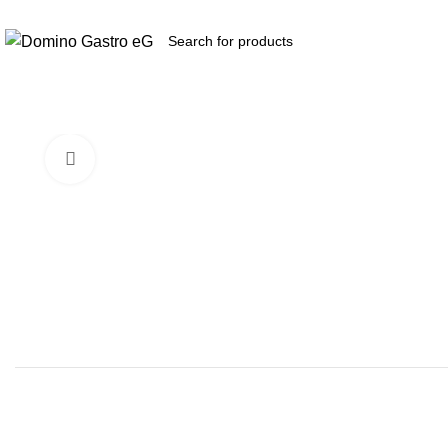
Zukunft
durch
Kooperation​...
Produkte
Click to enlarge