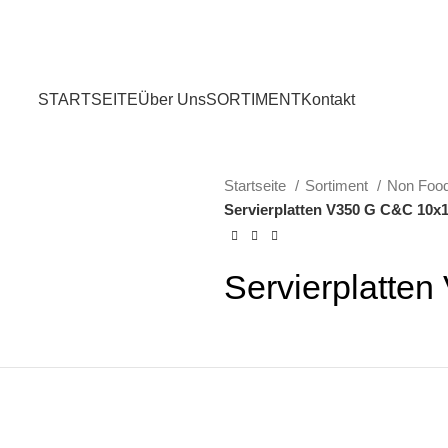
STARTSEITE
Über Uns
SORTIMENT
Kontakt
Startseite
Sortiment
Non Foo
Servierplatten V350 G C&C 10x
Servierplatte