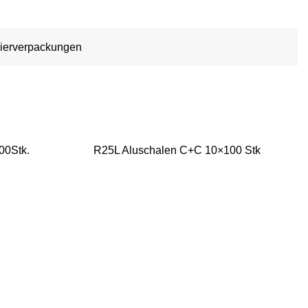
ierverpackungen
00Stk.
R25L Aluschalen C+C 10×100 Stk