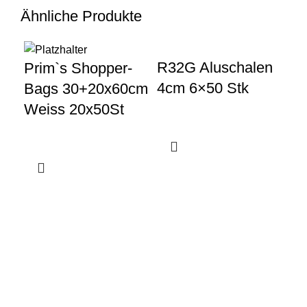
Ähnliche Produkte
R32G Aluschalen
R8
Prim`s Shopper-
4cm 6×50 Stk
1/
Bags 30+20x60cm
10
Weiss 20x50St
Gewerbeparkstraße 8
44339 Dortmund
+49 231 986 888 30