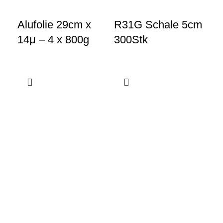
Alufolie 29cm x
R31G Schale 5cm
R8
14μ – 4 x 800g
300Stk
1/
10
Gewerbeparkstraße 8
44339 Dortmund
+49 231 986 888 30