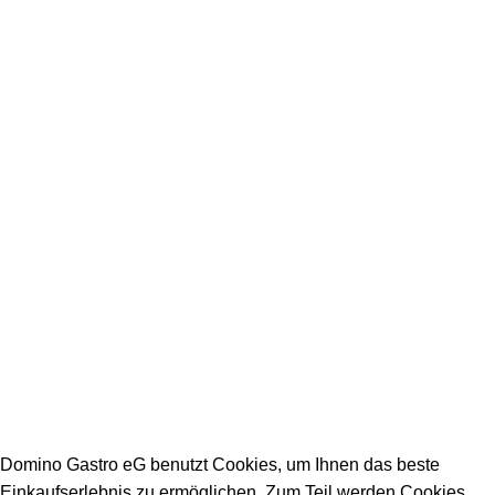
+49 231 986 888 32
Impressum
Datenschutz
Stellenangebote
Arbeitszeiten Büro:
Mo - Fr: 08:00 - 16:30
Warenannahmezeiten:
Mo - Fr: 09:00 - 15:00
Warenabholzeiten:
Mo - Fr: 09:00 - 15:00
DOMINO GASTRO eG 2023
Domino Gastro eG benutzt Cookies, um Ihnen das beste
Einkaufserlebnis zu ermöglichen. Zum Teil werden Cookies