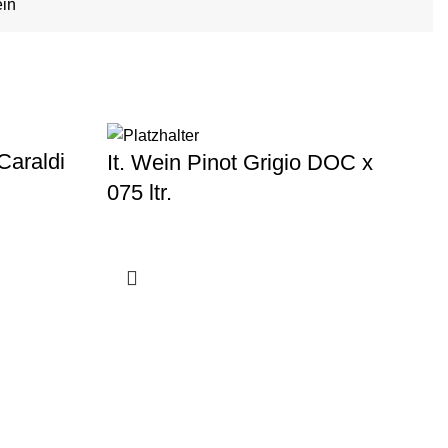
ein
Caraldi
It. Wein Pinot Grigio DOC x
It
075 ltr.