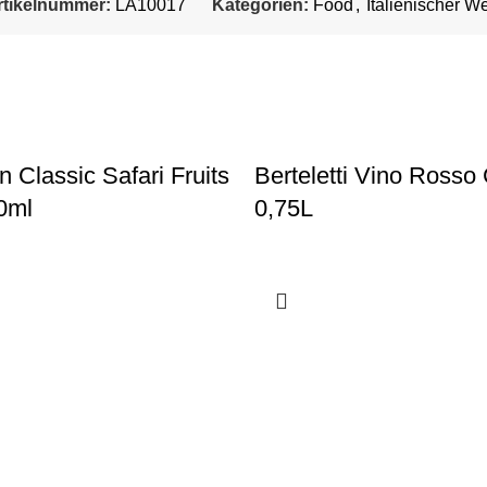
rtikelnummer:
LA10017
Kategorien:
Food
,
Italienischer W
 Classic Safari Fruits
Berteletti Vino Rosso 
0ml
0,75L