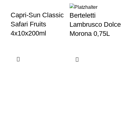
Capri-Sun Classic
Be
Berteletti
Safari Fruits
Bi
Lambrusco Dolce
4x10x200ml
0,
Morona 0,75L
Gewerbeparkstraße 8
44339 Dortmund
+49 231 986 888 30