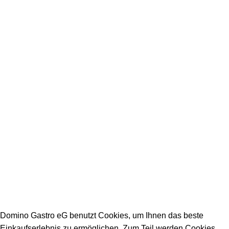
+49 231 986 888 32
Impressum
Datenschutz
Stellenangebote
Arbeitszeiten Büro:
Mo - Fr: 08:00 - 16:30
Warenannahmezeiten:
Mo - Fr: 09:00 - 15:00
Warenabholzeiten:
Mo - Fr: 09:00 - 15:00
DOMINO GASTRO eG 2023
Domino Gastro eG benutzt Cookies, um Ihnen das beste
Einkaufserlebnis zu ermöglichen. Zum Teil werden Cookies