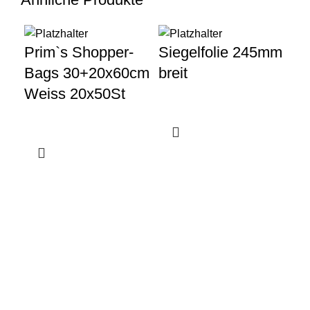
Al
Prim`s Shopper-
Siegelfolie 245mm
12
Bags 30+20x60cm
breit
Weiss 20x50St
Gewerbeparkstraße 8
44339 Dortmund
+49 231 986 888 30