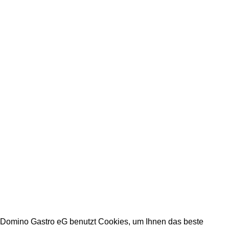
+49 231 986 888 32
Impressum
Datenschutz
Stellenangebote
Arbeitszeiten Büro:
Mo - Fr: 08:00 - 16:30
Warenannahmezeiten:
Mo - Fr: 09:00 - 15:00
Warenabholzeiten:
Mo - Fr: 09:00 - 15:00
DOMINO GASTRO eG 2023
Domino Gastro eG benutzt Cookies, um Ihnen das beste