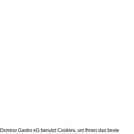
+49 231 986 888 32
Impressum
Datenschutz
Stellenangebote
Arbeitszeiten Büro:
Mo - Fr: 08:00 - 16:30
Warenannahmezeiten:
Mo - Fr: 09:00 - 15:00
Warenabholzeiten:
Mo - Fr: 09:00 - 15:00
DOMINO GASTRO eG 2023
Domino Gastro eG benutzt Cookies, um Ihnen das beste