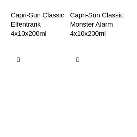
Capri-Sun Classic
Capri-Sun Classic
Be
Elfentrank
Monster Alarm
Ro
4x10x200ml
4x10x200ml
0,
Gewerbeparkstraße 8
44339 Dortmund
+49 231 986 888 30