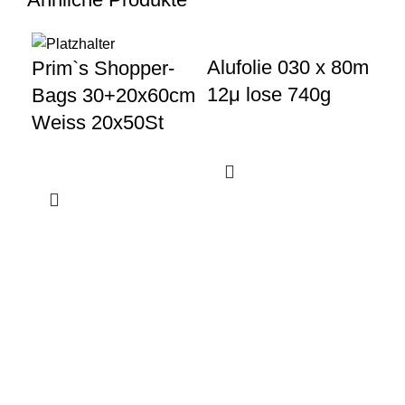
Alufolie 030 x 80m
R3
Prim`s Shopper-
12μ lose 740g
4c
Bags 30+20x60cm
Weiss 20x50St
Gewerbeparkstraße 8
44339 Dortmund
+49 231 986 888 30