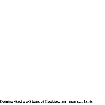
+49 231 986 888 32
Impressum
Datenschutz
Stellenangebote
Arbeitszeiten Büro:
Mo - Fr: 08:00 - 16:30
Warenannahmezeiten:
Mo - Fr: 09:00 - 15:00
Warenabholzeiten:
Mo - Fr: 09:00 - 15:00
DOMINO GASTRO eG 2023
Domino Gastro eG benutzt Cookies, um Ihnen das beste