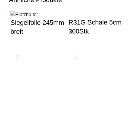
R31G Schale 5cm
R8
Siegelfolie 245mm
300Stk
1/
breit
10
Gewerbeparkstraße 8
44339 Dortmund
+49 231 986 888 30