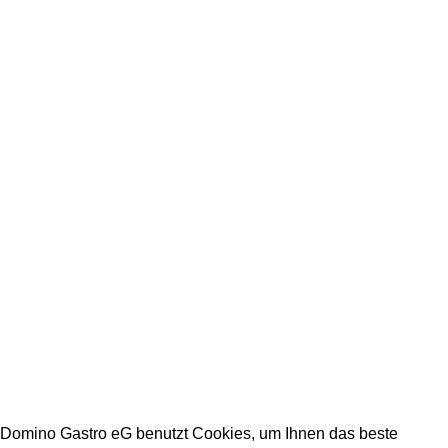
+49 231 986 888 32
Impressum
Datenschutz
Stellenangebote
Arbeitszeiten Büro:
Mo - Fr: 08:00 - 16:30
Warenannahmezeiten:
Mo - Fr: 09:00 - 15:00
Warenabholzeiten:
Mo - Fr: 09:00 - 15:00
DOMINO GASTRO eG 2023
Domino Gastro eG benutzt Cookies, um Ihnen das beste