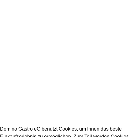
+49 231 986 888 32
Impressum
Datenschutz
Stellenangebote
Arbeitszeiten Büro:
Mo - Fr: 08:00 - 16:30
Warenannahmezeiten:
Mo - Fr: 09:00 - 15:00
Warenabholzeiten:
Mo - Fr: 09:00 - 15:00
DOMINO GASTRO eG 2023
Domino Gastro eG benutzt Cookies, um Ihnen das beste
Einkaufserlebnis zu ermöglichen. Zum Teil werden Cookies