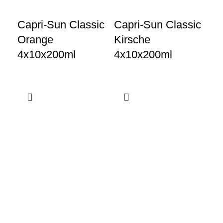
Capri-Sun Classic
Capri-Sun Classic
Ca
Orange
Kirsche
El
4x10x200ml
4x10x200ml
4x
Gewerbeparkstraße 8
44339 Dortmund
+49 231 986 888 30