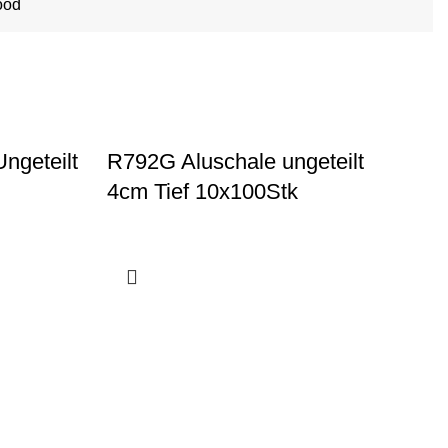
ood
ngeteilt
R792G Aluschale ungeteilt
R8
4cm Tief 10x100Stk
4