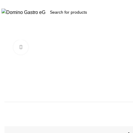
Zukunft
durch
Kooperation​...
Produkte
Click to enlarge