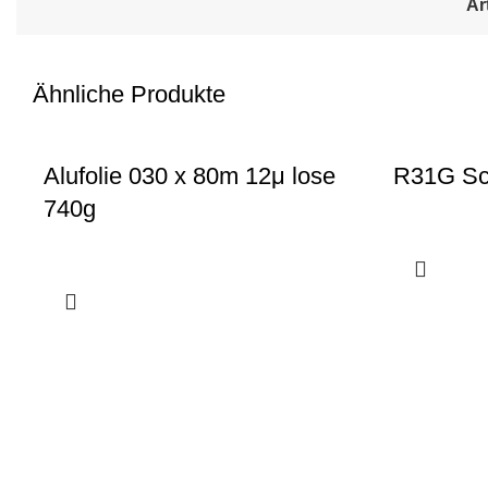
Ar
Ähnliche Produkte
Alufolie 030 x 80m 12μ lose
R31G Sc
740g