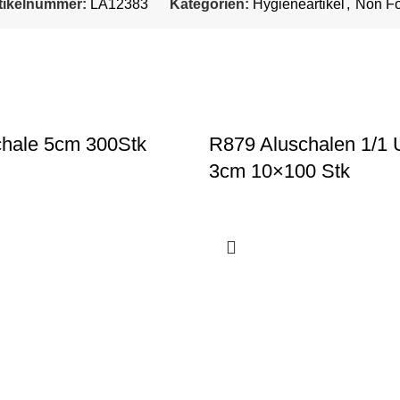
tikelnummer:
LA12383
Kategorien:
Hygieneartikel
,
Non F
hale 5cm 300Stk
R879 Aluschalen 1/1 U
3cm 10×100 Stk