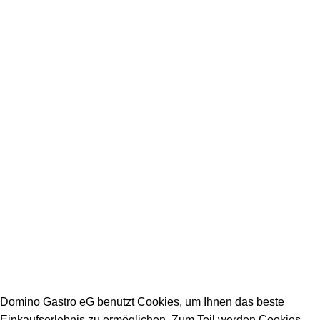
+49 231 986 888 32
Impressum
Datenschutz
Stellenangebote
Arbeitszeiten Büro:
Mo - Fr: 08:00 - 16:30
Warenannahmezeiten:
Mo - Fr: 09:00 - 15:00
Warenabholzeiten:
Mo - Fr: 09:00 - 15:00
DOMINO GASTRO eG 2023
Domino Gastro eG benutzt Cookies, um Ihnen das beste
Einkaufserlebnis zu ermöglichen. Zum Teil werden Cookies