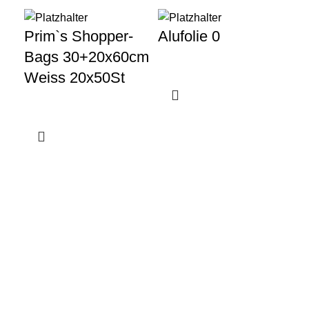
R3
Prim`s Shopper-
Alufolie 0
30
Bags 30+20x60cm
Weiss 20x50St
Gewerbeparkstraße 8
44339 Dortmund
+49 231 986 888 30