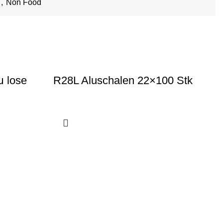
,
Non Food
μ lose
R28L Aluschalen 22×100 Stk
R
S