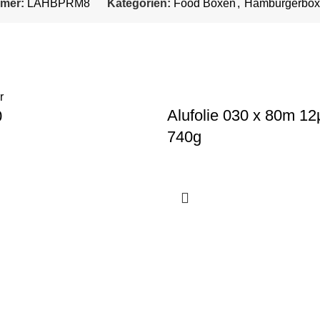
mmer:
LAHBPRM8
Kategorien:
Food Boxen
,
Hamburgerbox
Alufolie 030 x 80m 12
0
740g