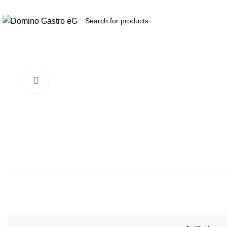
Zukunft
durch
Kooperation​...
Produkte
Click to enlarge